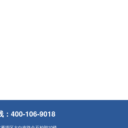
400-106-9018
雁塔区太白南路金石柏朗10楼