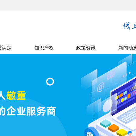
质认定
知识产权
政策资讯
新闻动