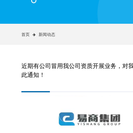
首页
新闻动态
近期有公司冒用我公司资质开展业务，对
此通知！