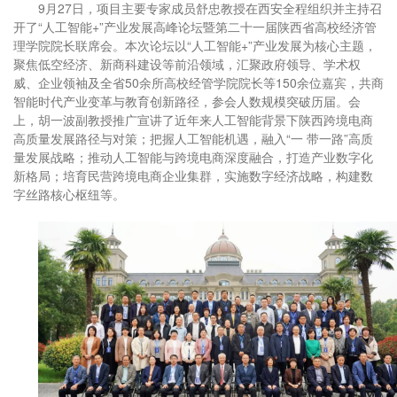
9月27日，项目主要专家成员舒忠教授在西安全程组织并主持召
开了“人工智能+”产业发展高峰论坛暨第二十一届陕西省高校经济管
理学院院长联席会。本次论坛以“人工智能+”产业发展为核心主题，
聚焦低空经济、新商科建设等前沿领域，汇聚政府领导、学术权
威、企业领袖及全省50余所高校经管学院院长等150余位嘉宾，共商
智能时代产业变革与教育创新路径，参会人数规模突破历届。会
上，胡一波副教授推广宣讲了近年来人工智能背景下陕西跨境电商
高质量发展路径与对策；把握人工智能机遇，融入“一 带一路”高质
量发展战略；推动人工智能与跨境电商深度融合，打造产业数字化
新格局；培育民营跨境电商企业集群，实施数字经济战略，构建数
字丝路核心枢纽等。